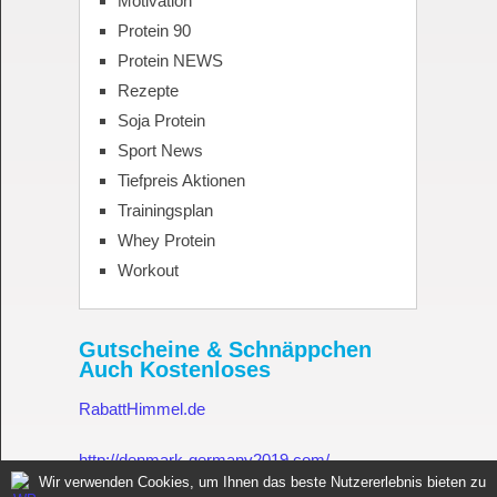
Motivation
Protein 90
Protein NEWS
Rezepte
Soja Protein
Sport News
Tiefpreis Aktionen
Trainingsplan
Whey Protein
Workout
Gutscheine & Schnäppchen
Auch Kostenloses
RabattHimmel.de
http://denmark-germany2019.com/
Wir verwenden Cookies, um Ihnen das beste Nutzererlebnis bieten zu