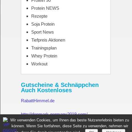
Protein 90
Protein NEWS
Rezepte
Soja Protein
Sport News
Tiefpreis Aktionen
Trainingsplan
Whey Protein
Workout
Gutscheine & Schnäppchen
Auch Kostenloses
RabattHimmel.de
http://denmark-germany2019.com/
Wir verwenden Cookies, um Ihnen das beste Nutzererlebnis bieten zu
können. Wenn Sie fortfahren, diese Seite zu verwenden, nehmen wir
Gutschein.Rabatthimmel.de