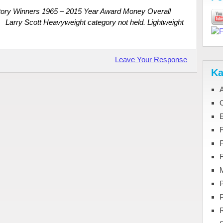
story Winners 1965 – 2015 Year Award Money Overall
Larry Scott Heavyweight category not held. Lightweight
Leave Your Response
Ka
C
F
M
P