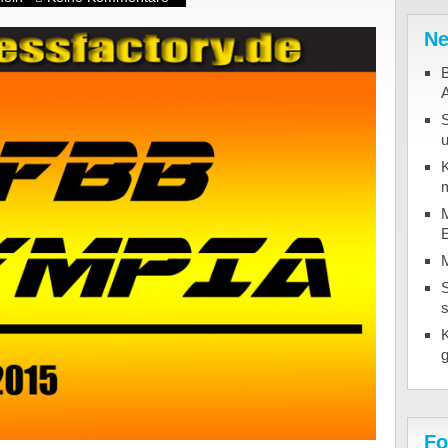
Ne
B
u
K
m
M
S
Fo