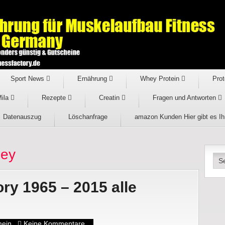
Sport News
Ernährung
Whey Protein
Prot
Mila
Rezepte
Creatin
Fragen und Antworten
Datenauszug
Löschanfrage
amazon Kunden Hier gibt es I
ney
ory 1965 – 2015 alle
mein
Keine Kommentare