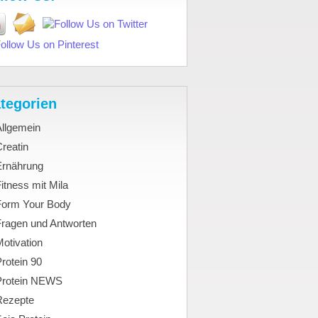
tegorien
Allgemein
reatin
Ernährung
itness mit Mila
Form Your Body
Fragen und Antworten
otivation
rotein 90
Protein NEWS
Rezepte