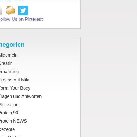
tegorien
Allgemein
reatin
Ernährung
itness mit Mila
Form Your Body
Fragen und Antworten
otivation
rotein 90
Protein NEWS
Rezepte