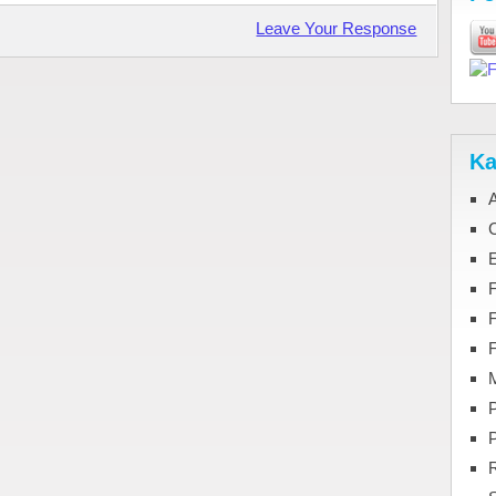
Leave Your Response
Ka
C
F
M
P