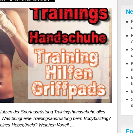
Ne
K
u
B
u
K
m
M
S
Nutzen der Sportausrüstung Trainingshandschuhe alles
 Was bringt eine Trainingsausrüstung beim Bodybuilding?
n eines Hebegürtels? Welchen Vorteil …
Fo