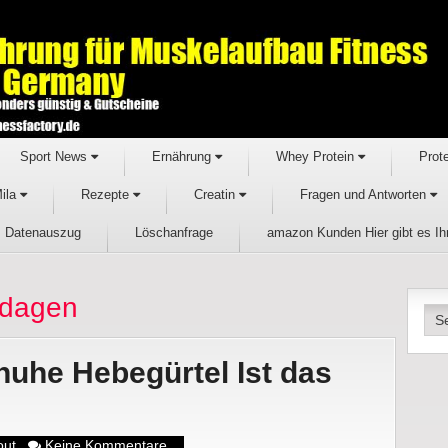
Sport News
Ernährung
Whey Protein
Prot
Mila
Rezepte
Creatin
Fragen und Antworten
Datenauszug
Löschanfrage
amazon Kunden Hier gibt es I
ndagen
uhe Hebegürtel Ist das
out
Keine Kommentare