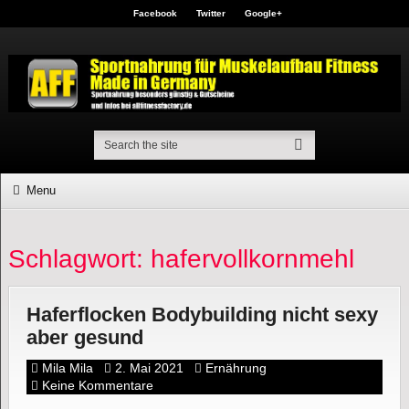
Facebook
Twitter
Google+
Menu
Schlagwort: hafervollkornmehl
Haferflocken Bodybuilding nicht sexy
aber gesund
Mila Mila
2. Mai 2021
Ernährung
Keine Kommentare