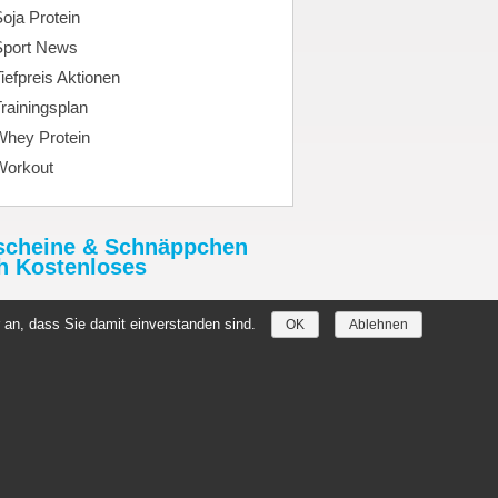
oja Protein
Sport News
iefpreis Aktionen
rainingsplan
Whey Protein
Workout
scheine & Schnäppchen
h Kostenloses
tHimmel.de
 an, dass Sie damit einverstanden sind.
OK
Ablehnen
//denmark-germany2019.com/
hein.Rabatthimmel.de
szug
Löschanfrage
Copyright by
toptenseo.de