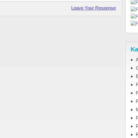
Leave Your Response
Ka
C
F
M
P