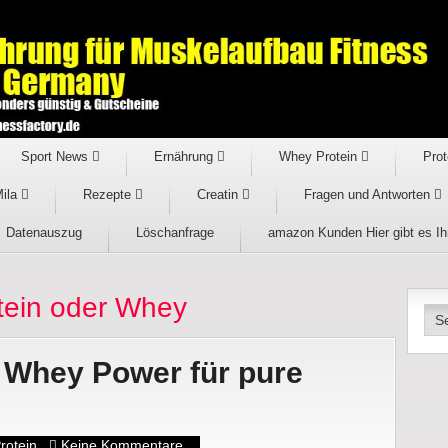
Sport News
Ernährung
Whey Protein
Prot
Mila
Rezepte
Creatin
Fragen und Antworten
Datenauszug
Löschanfrage
amazon Kunden Hier gibt es I
tein oder Whey
 Whey Power für pure
rotein
Keine Kommentare