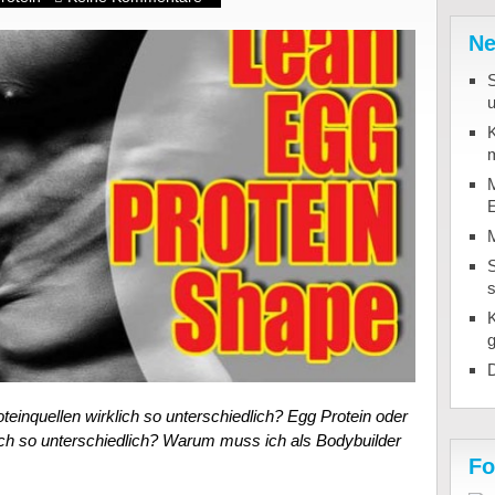
Ne
u
K
m
M
S
D
teinquellen wirklich so unterschiedlich? Egg Protein oder
ich so unterschiedlich? Warum muss ich als Bodybuilder
Fo