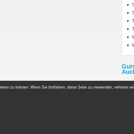
S
T
T
Gut
Auc
Rabat
ieten zu können. Wenn Sie fortfahren, diese Seite zu verwenden, nehmen wir
http:
Gutsc
n Germany
Copyright © 2026. All rights reserved.
News
Sportnahrung
Datenschutz
Impressum
Whey Protein
Kontakt
Datenau