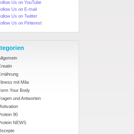
tegorien
Allgemein
reatin
Ernährung
itness mit Mila
Form Your Body
Fragen und Antworten
otivation
rotein 90
Protein NEWS
Rezepte