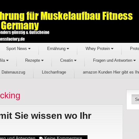
Sport News
Ernährung
Whey Protein
Prot
Mila
Rezepte
Creatin
Fragen und Antworten
Datenauszug
Löschanfrage
amazon Kunden Hier gibt es I
cking
it Sie wissen wo Ihr
gen und Antworten
Keine Kommentare