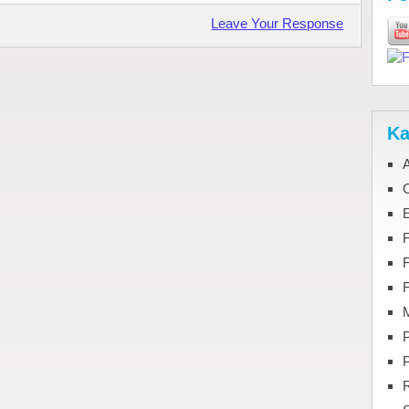
Leave Your Response
Ka
C
F
M
P