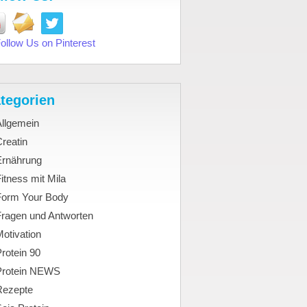
tegorien
Allgemein
reatin
Ernährung
itness mit Mila
Form Your Body
Fragen und Antworten
otivation
rotein 90
Protein NEWS
Rezepte