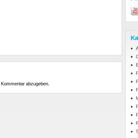
Ka
C
F
n Kommentar abzugeben.
M
P
S