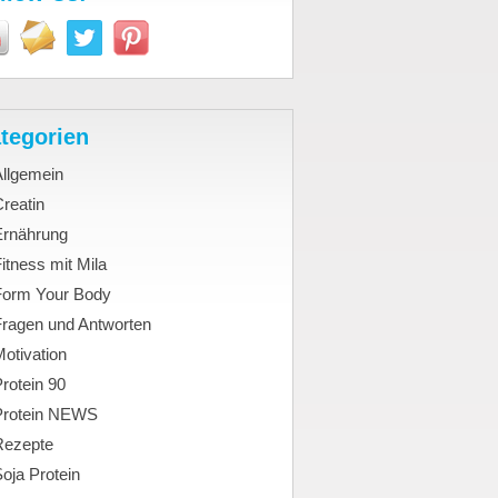
tegorien
Allgemein
reatin
Ernährung
itness mit Mila
Form Your Body
Fragen und Antworten
otivation
rotein 90
Protein NEWS
Rezepte
oja Protein