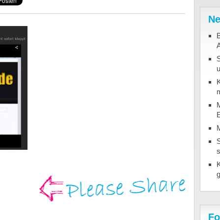
Ne
B
u
K
m
M
S
Fo