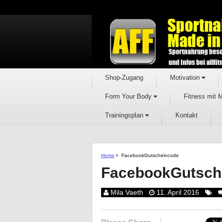
Shop-Zugang
Motivation
Form Your Body
Fitness mit 
Trainingsplan
Kontakt
Home
>
FacebookGutscheincode
FacebookGutsch
Mila Vaeth
11. April 2016