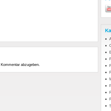
Ka
C
F
n Kommentar abzugeben.
M
P
S