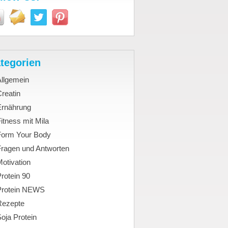
tegorien
Allgemein
reatin
Ernährung
itness mit Mila
Form Your Body
Fragen und Antworten
otivation
rotein 90
Protein NEWS
Rezepte
oja Protein