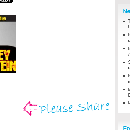
Ne
T
K
u
B
u
K
m
M
Fo