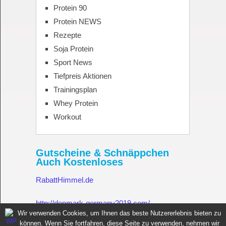
Protein 90
Protein NEWS
Rezepte
Soja Protein
Sport News
Tiefpreis Aktionen
Trainingsplan
Whey Protein
Workout
Gutscheine & Schnäppchen
Auch Kostenloses
RabattHimmel.de
http://denmark-germany2019.com/
Wir verwenden Cookies, um Ihnen das beste Nutzererlebnis bieten zu
können. Wenn Sie fortfahren, diese Seite zu verwenden, nehmen wir