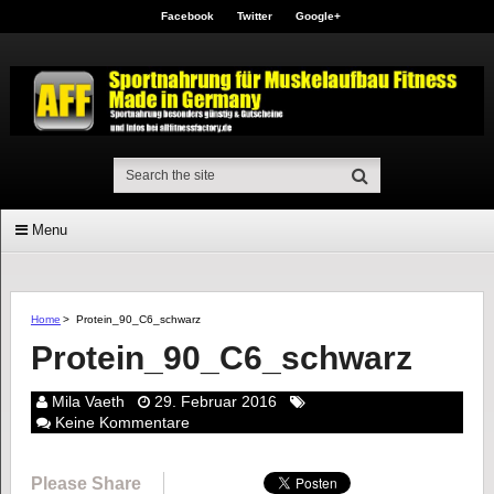
Facebook
Twitter
Google+
Menu
Home
>
Protein_90_C6_schwarz
Protein_90_C6_schwarz
Mila Vaeth
29. Februar 2016
Keine Kommentare
Please Share