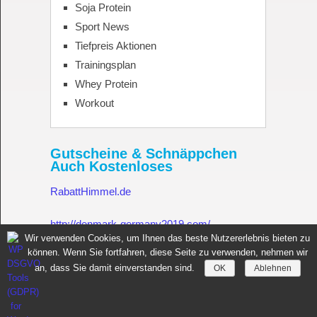
Soja Protein
Sport News
Tiefpreis Aktionen
Trainingsplan
Whey Protein
Workout
Gutscheine & Schnäppchen
Auch Kostenloses
RabattHimmel.de
http://denmark-germany2019.com/
Wir verwenden Cookies, um Ihnen das beste Nutzererlebnis bieten zu
können. Wenn Sie fortfahren, diese Seite zu verwenden, nehmen wir
Gutschein.Rabatthimmel.de
an, dass Sie damit einverstanden sind.
OK
Ablehnen
Sportnahrung für Muskelaufbau Fitness Made in Germany
Copyright © 2026.
All rights reserved.