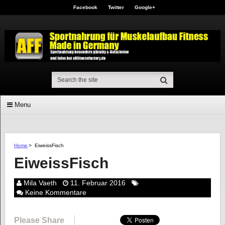
Facebook
Twitter
Google+
Menu
Home
>
EiweissFisch
EiweissFisch
Mila Vaeth
11. Februar 2016
Keine Kommentare
Please Share