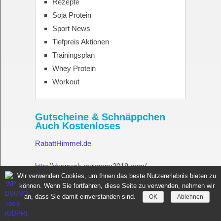
Rezepte
Soja Protein
Sport News
Tiefpreis Aktionen
Trainingsplan
Whey Protein
Workout
Gutscheine & Schnäppchen
Auch Kostenloses
RabattHimmel.de
http://denmark-germany2019.com/
Wir verwenden Cookies, um Ihnen das beste Nutzererlebnis bieten zu
können. Wenn Sie fortfahren, diese Seite zu verwenden, nehmen wir
Gutschein.Rabatthimmel.de
an, dass Sie damit einverstanden sind.
OK
Ablehnen
Sportnahrung für Muskelaufbau Fitness Made in Germany
Copyright © 2026.