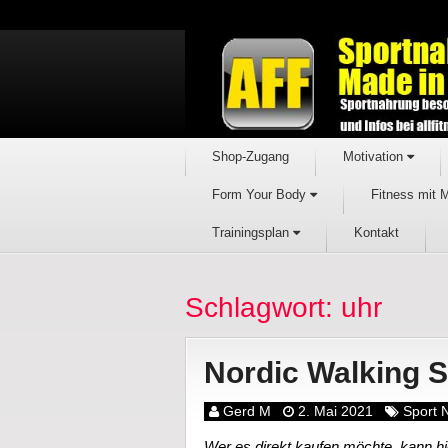
Shop-Zugang
Motivation
Form Your Body
Fitness mit 
Trainingsplan
Kontakt
Schlagwort: uhr
Nordic Walking 
Gerd M
2. Mai 2021
Sport 
Wer es direkt kaufen möchte, kann hie