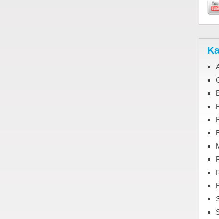
Ka
C
F
M
P
S