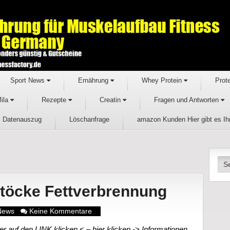
Sport News
Ernährung
Whey Protein
Prot
Mila
Rezepte
Creatin
Fragen und Antworten
Datenauszug
Löschanfrage
amazon Kunden Hier gibt es I
Stöcke Fettverbrennung
News
Keine Kommentare
r auf den LINK klicken < – hier klicken -> Informationen