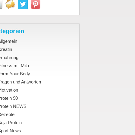
tegorien
Allgemein
reatin
Ernährung
itness mit Mila
Form Your Body
Fragen und Antworten
otivation
rotein 90
Protein NEWS
Rezepte
oja Protein
Sport News