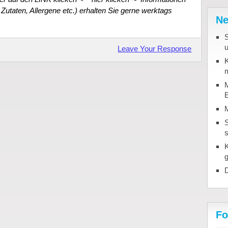
Zutaten, Allergene etc.) erhalten Sie gerne werktags
Ne
u
Leave Your Response
K
m
M
S
D
Fo