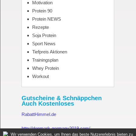
Motivation
Protein 90
Protein NEWS
Rezepte
Soja Protein
Sport News
Tiefpreis Aktionen
Trainingsplan
Whey Protein
Workout
Gutscheine & Schnäppchen
Auch Kostenloses
RabattHimmel.de
http://denmark-germany2019.com/
Wir verwenden Cookies, um Ihnen das beste Nutzererlebnis bieten zu