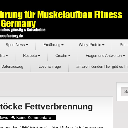
Sport News
Ernährung
Whey Protein
Prot
Mila
Rezepte
Creatin
Fragen und Antworten
Datenauszug
Löschanfrage
amazon Kunden Hier gibt es I
Stöcke Fettverbrennung
News
Keine Kommentare
r auf den LINK klicken < – hier klicken -> Informationen