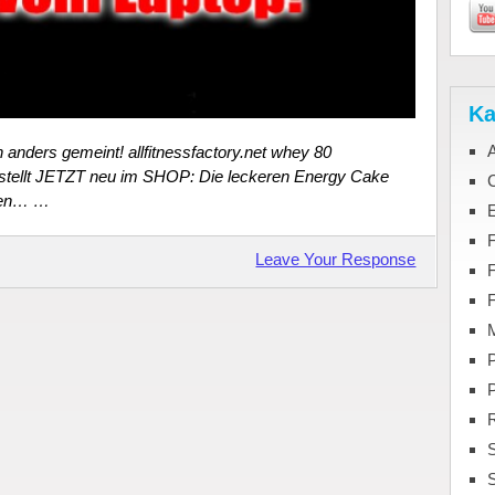
Ka
anders gemeint! allfitnessfactory.net whey 80
estellt JETZT neu im SHOP: Die leckeren Energy Cake
C
ssen… …
F
Leave Your Response
M
P
S