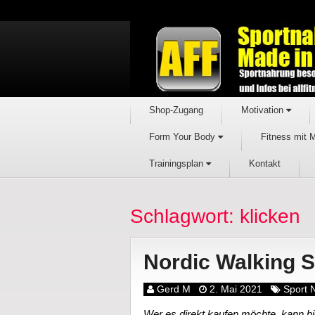
Shop-Zugang
Motivation
Form Your Body
Fitness mit 
Trainingsplan
Kontakt
Schlagwort: klicken
Nordic Walking 
Gerd M
2. Mai 2021
Sport 
Wer es direkt kaufen möchte, kann hie