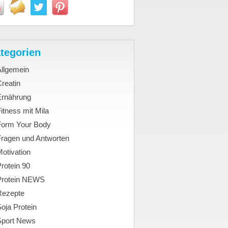
tegorien
Allgemein
reatin
Ernährung
itness mit Mila
Form Your Body
Fragen und Antworten
otivation
rotein 90
Protein NEWS
Rezepte
oja Protein
Sport News