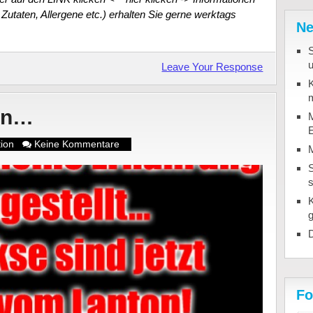
Zutaten, Allergene etc.) erhalten Sie gerne werktags
Ne
u
Leave Your Response
K
m
en…
M
tion
Keine Kommentare
S
D
Fo