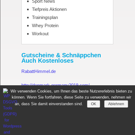
Sport News
Tiefpreis Aktionen
Trainingsplan
Whey Protein
Workout
Gutscheine & Schnäppchen
Auch Kostenloses
RabattHimmel.de
http://denmark-germany2019.com/
Wir verwenden Cookies, um Ihnen das beste Nutzererlebnis bieten zu
können. Wenn Sie fortfahren, diese Seite zu verwenden, nehmen wir
Gutschein.Rabatthimmel.de
an, dass Sie damit einverstanden sind.
OK
Ablehnen
Sportnahrung für Muskelaufbau Fitness Made in Germany
Copyright © 2026.
All rights reserved.
Copyright by
toptenseo.de
News
Sportnahrung
Datenschutz
Impressum
Whey Protein
Kontakt