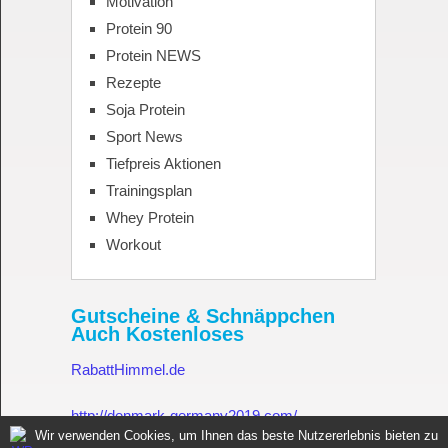
Motivation
Protein 90
Protein NEWS
Rezepte
Soja Protein
Sport News
Tiefpreis Aktionen
Trainingsplan
Whey Protein
Workout
Gutscheine & Schnäppchen
Auch Kostenloses
RabattHimmel.de
http://denmark-germany2019.com/
Wir verwenden Cookies, um Ihnen das beste Nutzererlebnis bieten zu