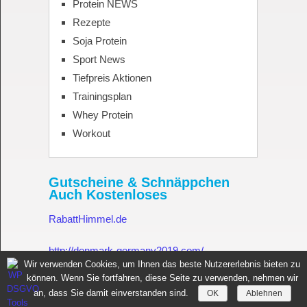
Protein NEWS
Rezepte
Soja Protein
Sport News
Tiefpreis Aktionen
Trainingsplan
Whey Protein
Workout
Gutscheine & Schnäppchen
Auch Kostenloses
RabattHimmel.de
http://denmark-germany2019.com/
Wir verwenden Cookies, um Ihnen das beste Nutzererlebnis bieten zu
können. Wenn Sie fortfahren, diese Seite zu verwenden, nehmen wir
Gutschein.Rabatthimmel.de
an, dass Sie damit einverstanden sind.
OK
Ablehnen