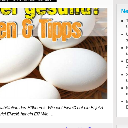
Ne
T
K
u
B
u
K
m
M
habilitation des Hühnereis Wie viel Eiweiß hat ein Ei jetzt
viel Eiweiß hat ein Ei? Wie …