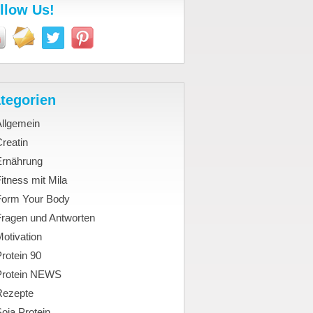
llow Us!
tegorien
Allgemein
reatin
Ernährung
itness mit Mila
Form Your Body
Fragen und Antworten
otivation
rotein 90
Protein NEWS
Rezepte
oja Protein