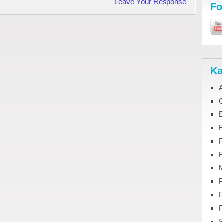
Leave Your Response
Fo
Ka
C
F
M
P
S