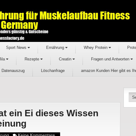
Sport News
Ernährung
Whey Protein
Prot
Mila
Rezepte
Creatin
Fragen und Antworten
Datenauszug
Löschanfrage
amazon Kunden Hier gibt es I
at ein Ei dieses Wissen
einung
hrung
Keine Kommentare