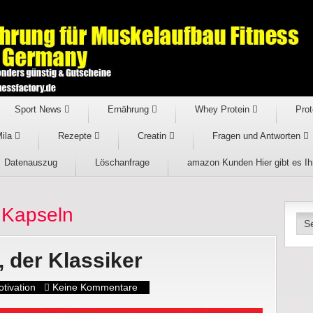
Sport News
Ernährung
Whey Protein
Prot
Mila
Rezepte
Creatin
Fragen und Antworten
Datenauszug
Löschanfrage
amazon Kunden Hier gibt es I
 Kapseln
 der Klassiker
tivation
Keine Kommentare