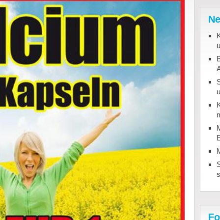
Ne
K
u
B
u
K
m
M
S
Fo