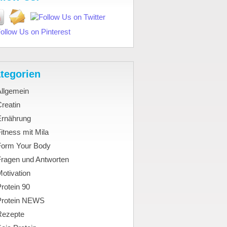
tegorien
Allgemein
reatin
Ernährung
itness mit Mila
Form Your Body
Fragen und Antworten
otivation
rotein 90
Protein NEWS
Rezepte