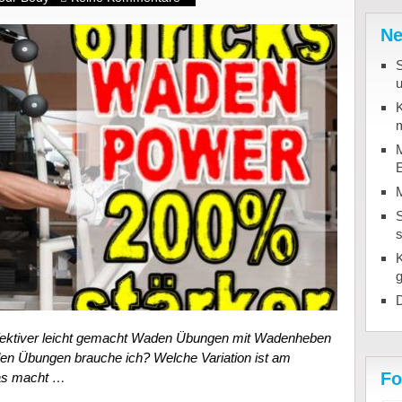
Ne
u
K
m
M
S
D
ektiver leicht gemacht Waden Übungen mit Wadenheben
den Übungen brauche ich? Welche Variation ist am
Fo
as macht …