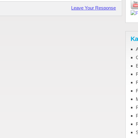
Leave Your Response
Ka
C
F
M
P
S