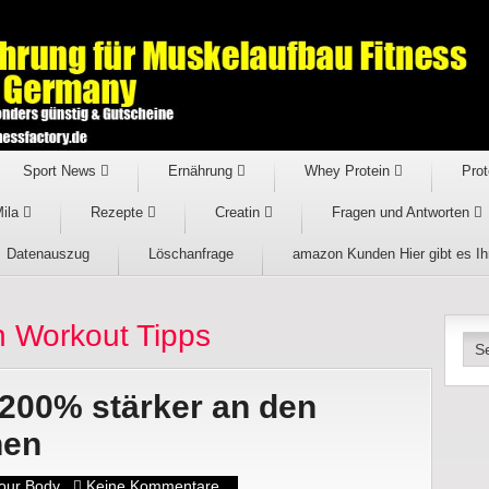
Sport News
Ernährung
Whey Protein
Prot
Mila
Rezepte
Creatin
Fragen und Antworten
Datenauszug
Löschanfrage
amazon Kunden Hier gibt es I
 Workout Tipps
00% stärker an den
hen
our Body
Keine Kommentare