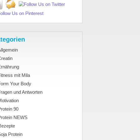
tegorien
Allgemein
reatin
Ernährung
itness mit Mila
Form Your Body
Fragen und Antworten
otivation
rotein 90
Protein NEWS
Rezepte
oja Protein