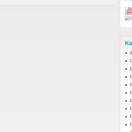
Ka
C
F
M
P