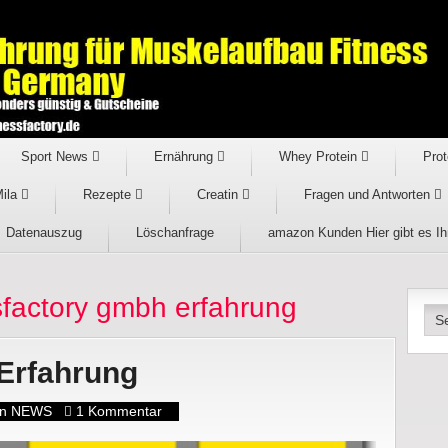
Sport News
Ernährung
Whey Protein
Prot
Mila
Rezepte
Creatin
Fragen und Antworten
Datenauszug
Löschanfrage
amazon Kunden Hier gibt es I
ssfactory gmbh erfahrung
 Erfahrung
in NEWS
1 Kommentar