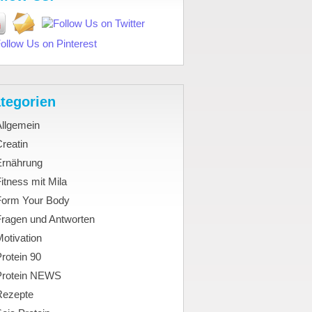
tegorien
Allgemein
reatin
Ernährung
itness mit Mila
Form Your Body
Fragen und Antworten
otivation
rotein 90
Protein NEWS
Rezepte