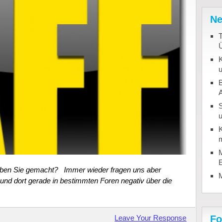
Ne
T
K
u
B
u
K
m
M
haben Sie gemacht? Immer wieder fragen uns aber
und dort gerade in bestimmten Foren negativ über die
Leave Your Response
Fo